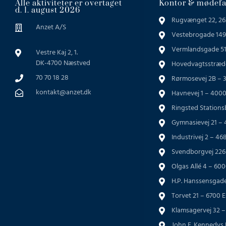
Alle aktiviteter er overtaget
Kontor & mødefac
d. 1. august 2026
Rugvænget 22, 26
Anzet A/S
Vestebrogade 149
Vermlandsgade 51
Vestre Kaj 2, 1.
DK-4700 Næstved
Hovedvagtsstræde
70 70 18 28
Rørmosevej 2B – 
kontakt@anzet.dk
Havnevej 1 – 4000
Ringsted Station
Gymnasievej 21 –
Industrivej 2 – 4
Svendborgvej 226
Olgas Allé 4 – 60
H.P. Hanssensgad
Torvet 21 – 6700 E
Klamsagervej 32 
John F. Kennedys 