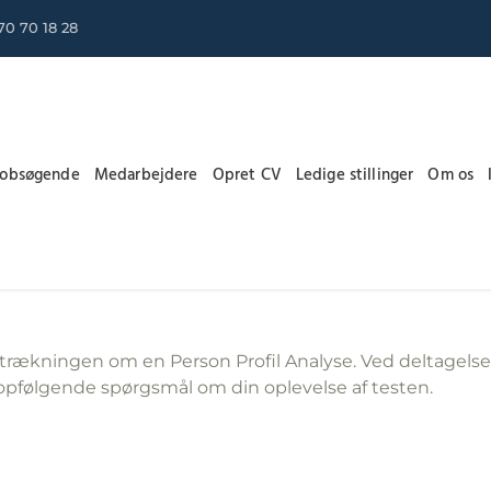
70 70 18 28
Jobsøgende
Medarbejdere
Opret CV
Ledige stillinger
Om os
rækningen om en Person Profil Analyse. Ved deltagelse 
opfølgende spørgsmål om din oplevelse af testen.