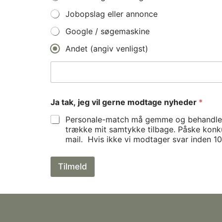
Jobopslag eller annonce
Google / søgemaskine
Andet (angiv venligst)
e
Ja tak, jeg vil gerne modtage nyheder
*
l
l
Personale-match må gemme og behandle mi
e
trække mit samtykke tilbage. Påske konkur
r
mail. Hvis ikke vi modtager svar inden
v
i
r
Tilmeld
k
s
o
m
h
e