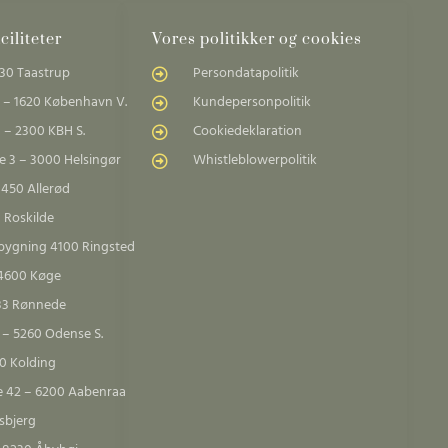
iliteter
Vores politikker og cookies
30 Taastrup
Persondatapolitik
 – 1620 København V.
Kundepersonpolitik
 – 2300 KBH S.
Cookiedeklaration
 3 – 3000 Helsingør
Whistleblowerpolitik
3450 Allerød
 Roskilde
sbygning 4100 Ringsted
 4600 Køge
683 Rønnede
 – 5260 Odense S.
00 Kolding
e 42 – 6200 Aabenraa
sbjerg