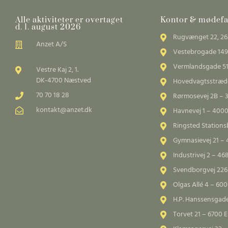
d
?
Alle aktiviteter er overtaget
Kontor & mødefac
J
d. 1. august 2026
a
Rugvænget 22, 26
Anzet A/S
Vestebrogade 149
Vermlandsgade 51
Vestre Kaj 2, 1.
DK-4700 Næstved
Hovedvagtsstræde
70 70 18 28
Rørmosevej 2B – 
kontakt@anzet.dk
Havnevej 1 – 4000
Ringsted Station
Gymnasievej 21 –
Industrivej 2 – 4
Svendborgvej 226
Olgas Allé 4 – 60
H.P. Hanssensgad
Torvet 21 – 6700 E