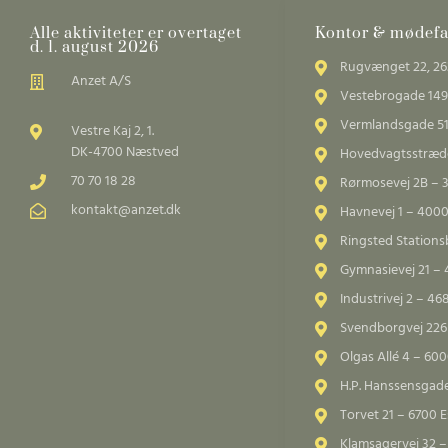
Alle aktiviteter er overtaget
Kontor & mødefac
d. 1. august 2026
Rugvænget 22, 26
Anzet A/S
Vestebrogade 149
Vermlandsgade 51
Vestre Kaj 2, 1.
DK-4700 Næstved
Hovedvagtsstræde
70 70 18 28
Rørmosevej 2B – 
kontakt@anzet.dk
Havnevej 1 – 4000
Ringsted Station
Gymnasievej 21 –
Industrivej 2 – 4
Svendborgvej 226
Olgas Allé 4 – 60
H.P. Hanssensgad
Torvet 21 – 6700 E
Klamsagervej 32 