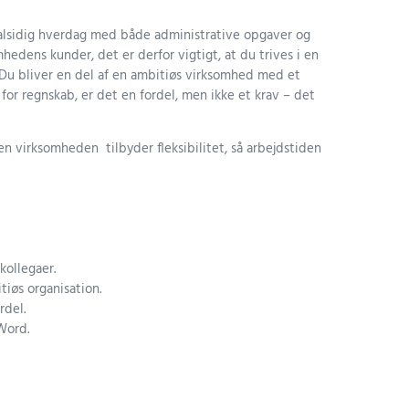
 alsidig hverdag med både administrative opgaver og
edens kunder, det er derfor vigtigt, at du trives i en
s. Du bliver en del af en ambitiøs virksomhed med et
r for regnskab, er det en fordel, men ikke et krav – det
en virksomheden tilbyder fleksibilitet, så arbejdstiden
kollegaer.
tiøs organisation.
rdel.
Word.