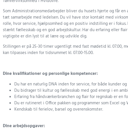
Tømrervirksomhed i Hvidovre.
Som Administrationsmedarbejder bliver du husets hjerte og får en
tæt samarbejde med ledelsen. Du vil have stor kontakt med virksomh
rolle, hvor service, hjælpsomhed og en positiv indstilling er i foku
stærkt fællesskab og en god arbejdskultur. Har du erfaring eller flai
vigtigste er din lyst til at lære og udvikle dig.
Stillingen er på 25-30 timer ugentligt med fast mødetid kl. 07.00, m
kan tilpasses inden for tidsrummet kl. 07.00-15.00.
Dine kvalifikationer og personlige kompetencer:
Du har en naturlig DNA inden for service, for både kunder og 
Du bidrager til kultur og fællesskab med god energi i en ambi
Erfaring fra håndværkerbranchen og flair for regnskab er en fo
Du er rutineret i Office pakken og programmer som Excel og 
Kendskab til ferielov, barsel og overenskomster.
Dine arbejdsopgaver: