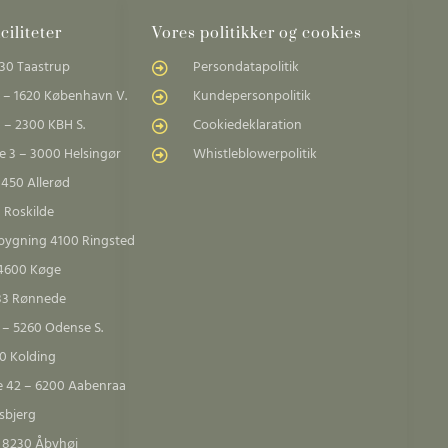
iliteter
Vores politikker og cookies
30 Taastrup
Persondatapolitik
 – 1620 København V.
Kundepersonpolitik
 – 2300 KBH S.
Cookiedeklaration
 3 – 3000 Helsingør
Whistleblowerpolitik
3450 Allerød
 Roskilde
sbygning 4100 Ringsted
 4600 Køge
683 Rønnede
 – 5260 Odense S.
00 Kolding
e 42 – 6200 Aabenraa
sbjerg
– 8230 Åbyhøj