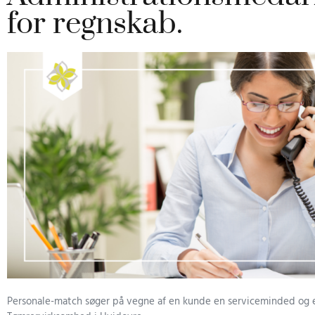
for regnskab.
Personale-match søger på vegne af en kunde en serviceminded og 