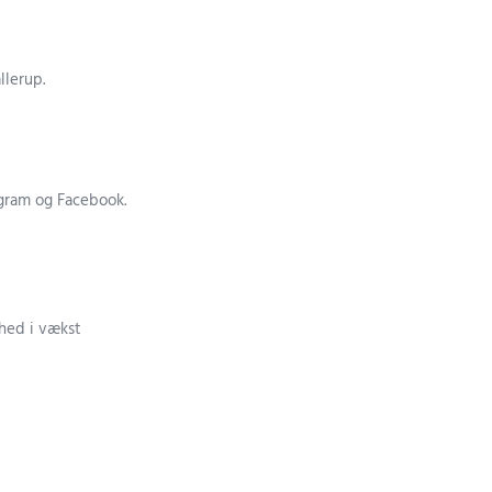
llerup.
gram og Facebook.
hed i vækst