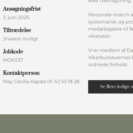
ikke i betragtning.
Ansøgningsfrist
Personale-match a
3. juni 2025
systematisk og pro
medarbejdere til f
Tiltrædelse
vikariater.
Snarest muligt
Vi er medlem af Da
Jobkode
Vikarbureauernes B
MCK1137
ordnede forhold.
Kontaktperson
May Cecilia Kapala tlf. 42 53 18 28
Se flere ledige s