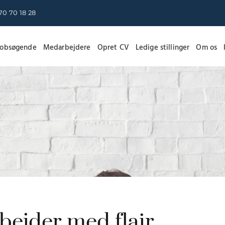
70 70 18 28
Jobsøgende
Medarbejdere
Opret CV
Ledige stillinger
Om os
ejder med flair