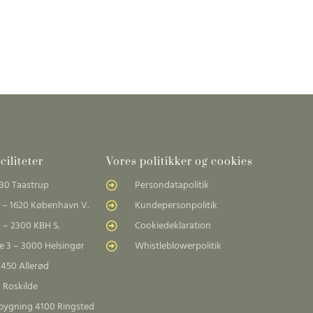
iliteter
Vores politikker og cookies
30 Taastrup
Persondatapolitik
 – 1620 København V.
Kundepersonpolitik
 – 2300 KBH S.
Cookiedeklaration
 3 – 3000 Helsingør
Whistleblowerpolitik
3450 Allerød
 Roskilde
sbygning 4100 Ringsted