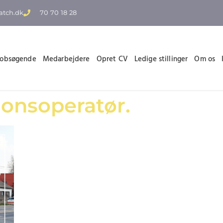
atch.dk
70 70 18 28
Jobsøgende
Medarbejdere
Opret CV
Ledige stillinger
Om os
ionsoperatør.