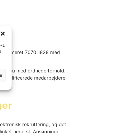
.
kt,
g
hovednummeret 7070 1828 med
arbureau med ordnede forhold.
ke
er kvalificerede medarbejdere
ger
ktronisk rekruttering, og det
a linket nederst. Ansøgninger