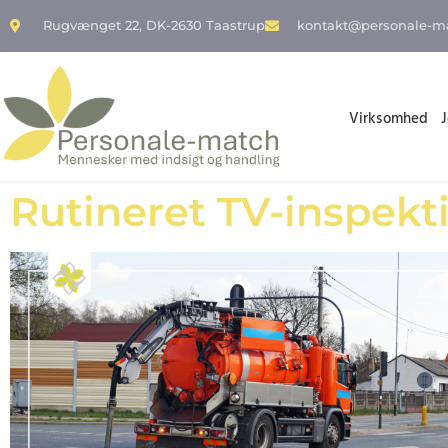
Rugvænget 22, DK-2630 Taastrup
kontakt@personale-m
Virksomhed
Rutineret TV-inspekt