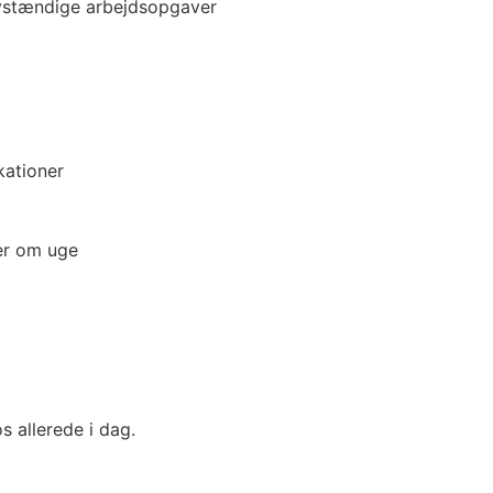
elvstændige arbejdsopgaver
kationer
er om uge
s allerede i dag.