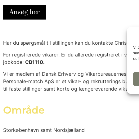
Ansøg her
Har du spørgsmål til stillingen kan du kontakte Christina Bi
Vi 
sam
For registrerede vikarer: Er du allerede registreret i v
du 
jobkode:
CB1110.
Vi er medlem af Dansk Erhverv og Vikarbureauernes Branch
Personale-match ApS er et vikar- og rekrutterings burea
til faste stillinger samt korte og længerevarende vikariate
Område
Storkøbenhavn samt Nordsjælland