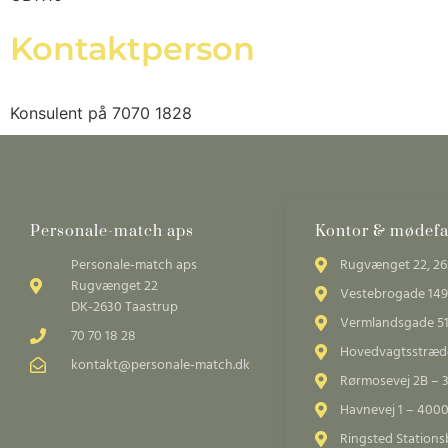
Kontaktperson
Konsulent på 7070 1828
Personale-match aps
Kontor & mødefac
Personale-match aps
Rugvænget 22, 26
Rugvænget 22
Vestebrogade 149
DK-2630 Taastrup
Vermlandsgade 51
70 70 18 28
Hovedvagtsstræde
kontakt@personale-match.dk
Rørmosevej 2B – 
Havnevej 1 – 4000
Ringsted Station