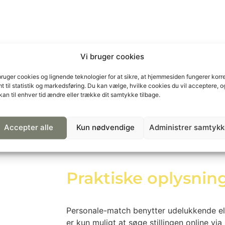
Vi bruger cookies
rkholm på tlf. 7070 1828. Vi vil glæde os til at høre fra dig
bruger cookies og lignende teknologier for at sikre, at hjemmesiden fungerer korre
t til statistik og markedsføring. Du kan vælge, hvilke cookies du vil acceptere, o
ores emnebank, kan du søge jobbet ved at, ringe til os på 
kan til enhver tid ændre eller trække dit samtykke tilbage.
eforening, hvilket er din garanti for et professionelt vik
Accepter alle
Kun nødvendige
Administrer samtyk
u, der gennem systematisk og professionel udvælgelse find
r.
Praktiske oplysnin
Personale-match benytter udelukkende ele
er kun muligt at søge stillingen online vi