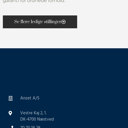
garanti for ordnede forhold.
Se flere ledige stillinger
Anzet A/S
Vestre Kaj 2, 1.
DK-4700 Næstved
70 70 18 28