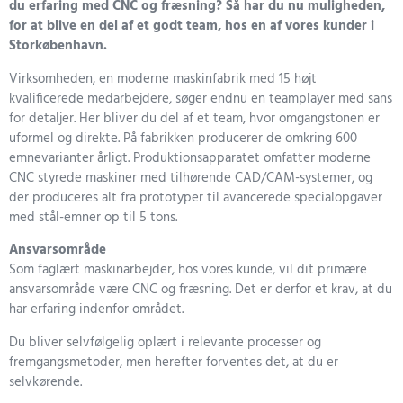
du erfaring med CNC og
fræsning
? Så har du nu muligheden,
for at blive en del af et godt team, hos en af vores kunder i
Storkøbenhavn.
Virksomheden, en moderne maskinfabrik med 15 højt
kvalificerede medarbejdere, søger endnu en teamplayer med sans
for detaljer. Her bliver du del af et team, hvor omgangstonen er
uformel og direkte. På fabrikken producerer de omkring 600
emnevarianter årligt. Produktionsapparatet omfatter moderne
CNC styrede maskiner med tilhørende CAD/CAM-systemer, og
der produceres alt fra prototyper til avancerede specialopgaver
med stål-emner op til 5 tons.
Ansvarsområde
Som faglært maskinarbejder, hos vores kunde, vil dit primære
ansvarsområde være CNC og fræsning. Det er derfor et krav, at du
har erfaring indenfor området.
Du bliver selvfølgelig oplært i relevante processer og
fremgangsmetoder, men herefter forventes det, at du er
selvkørende.