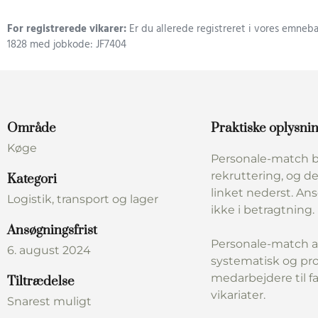
For registrerede vikarer:
Er du allerede registreret i vores emneba
1828 med jobkode: JF7404
Område
Praktiske oplysni
Køge
Personale-match b
rekruttering, og de
Kategori
linket nederst. An
Logistik, transport og lager
ikke i betragtning.
Ansøgningsfrist
Personale-match a
6. august 2024
systematisk og pro
medarbejdere til f
Tiltrædelse
vikariater.
Snarest muligt