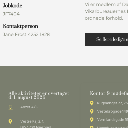
Vi er medlem af Da
Jobkode
Vikarbureauernes B
JF7404
ordnede forhold.
Kontaktperson
Jane Frost 4252 1828
Se flere ledige s
Alle aktiviteter er overtaget
Kontor & mødefac
d. 1. august 2026
Rugvænget 22, 26
Anzet A/S
Vestebrogade 149
Vermlandsgade 51
Vestre Kaj 2, 1.
DK-4700 Næstved