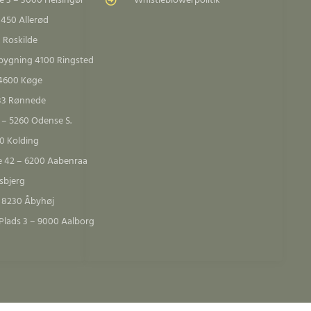
 3 – 3000 Helsingør
Whistleblowerpolitik
3450 Allerød
 Roskilde
sbygning 4100 Ringsted
 4600 Køge
683 Rønnede
 – 5260 Odense S.
00 Kolding
e 42 – 6200 Aabenraa
sbjerg
– 8230 Åbyhøj
Plads 3 – 9000 Aalborg