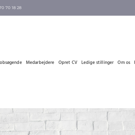
70 70 18 28
Jobsøgende
Medarbejdere
Opret CV
Ledige stillinger
Om os