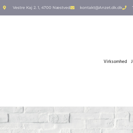
Vestre Kaj 2. 1, 4700 Næstved
kontakt@Anzet.dk.dk
Virksomhed