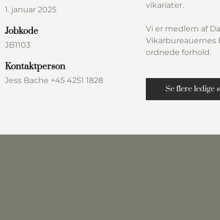
vikariater.
1. januar 2025
Vi er medlem af Da
Jobkode
Vikarbureauernes B
JB1103
ordnede forhold.
Kontaktperson
Jess Bache +45 4251 1828
Se flere ledige s