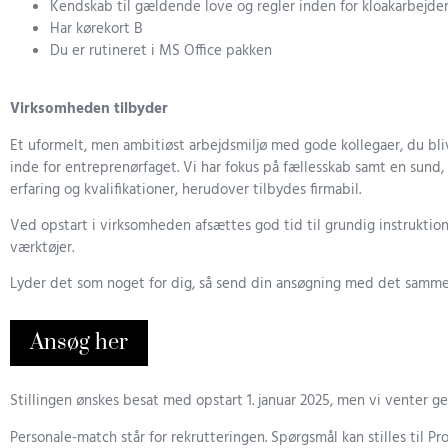
Kendskab til gældende love og regler inden for kloakarbejd
Har kørekort B
Du er rutineret i MS Office pakken
Virksomheden tilbyder
Et uformelt, men ambitiøst arbejdsmiljø med gode kollegaer, du bl
inde for entreprenørfaget. Vi har fokus på fællesskab samt en sund,
erfaring og kvalifikationer, herudover tilbydes firmabil.
Ved opstart i virksomheden afsættes god tid til grundig instruktion 
værktøjer.
Lyder det som noget for dig, så send din ansøgning med det samme. 
Ansøg her
Stillingen ønskes besat med opstart 1. januar 2025, men vi venter ge
Personale-match står for rekrutteringen. Spørgsmål kan stilles til P