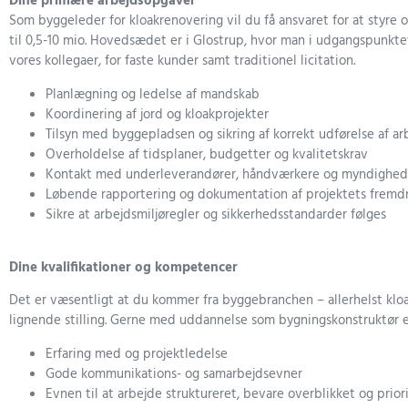
Dine primære arbejdsopgaver
Som byggeleder for kloakrenovering vil du få ansvaret for at styre 
til 0,5-10 mio. Hovedsædet er i Glostrup, hvor man i udgangspunktet
vores kollegaer, for faste kunder samt traditionel licitation.
Planlægning og ledelse af mandskab
Koordinering af jord og kloakprojekter
Tilsyn med byggepladsen og sikring af korrekt udførelse af ar
Overholdelse af tidsplaner, budgetter og kvalitetskrav
Kontakt med underleverandører, håndværkere og myndighed
Løbende rapportering og dokumentation af projektets fremdr
Sikre at arbejdsmiljøregler og sikkerhedsstandarder følges
Dine kvalifikationer og kompetencer
Det er væsentligt at du kommer fra byggebranchen – allerhelst kloak
lignende stilling. Gerne med uddannelse som bygningskonstruktør e
Erfaring med og projektledelse
Gode kommunikations- og samarbejdsevner
Evnen til at arbejde struktureret, bevare overblikket og prio