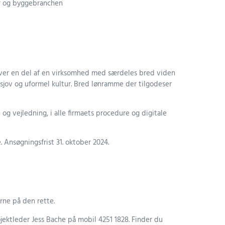
er og byggebranchen
iver en del af en virksomhed med særdeles bred viden
 sjov og uformel kultur. Bred lønramme der tilgodeser
og vejledning, i alle firmaets procedure og digitale
Ansøgningsfrist 31. oktober 2024.
rne på den rette.
rojektleder Jess Bache på mobil 4251 1828. Finder du