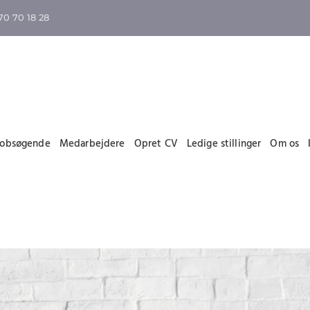
70 70 18 28
Jobsøgende
Medarbejdere
Opret CV
Ledige stillinger
Om os