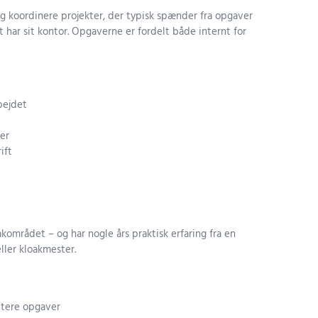
og koordinere projekter, der typisk spænder fra opgaver
 har sit kontor. Opgaverne er fordelt både internt for
bejdet
er
ift
området – og har nogle års praktisk erfaring fra en
ller kloakmester.
ritere opgaver