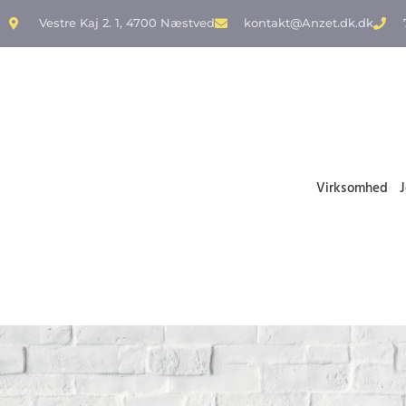
Vestre Kaj 2. 1, 4700 Næstved
kontakt@Anzet.dk.dk
Virksomhed